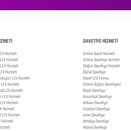
İZMETİ
DAVETİYE HİZMETİ
LCV Hizmeti
Online Davet Hizmeti
 LCV Hizmeti
Online Davetiye Hizmeti
LCV Hizmeti
Düğün Davetiye Hizmeti
LCV Hizmeti
Dijital Davetiye
zasyon LCV Hizmeti
Davet LCV Formu
k LCV Hizmeti
Online Düğün Davetiyesi
al LCV Hizmeti
Basılı Davetiye
tı LCV Hizmeti
Kurumsal Davetiye
LCV Hizmeti
Ankara Davetiye
CV Hizmeti
İstanbul Davetiye
l LCV Hizmeti
İzmir Davetiye
V Hizmeti
Antalya Davetiye
izmeti
Adana Davetiye