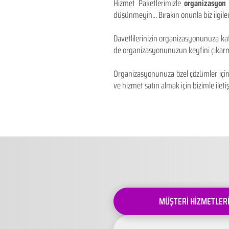
Hizmet Paketlerimizle
organizasyon 
düşünmeyin... Bırakın onunla biz ilgilen
Davetlilerinizin organizasyonunuza kat
de organizasyonunuzun keyfini çıkarm
Organizasyonunuza özel çözümler için 
ve hizmet satın almak için bizimle iletiş
MÜŞTERİ HİZMETLER