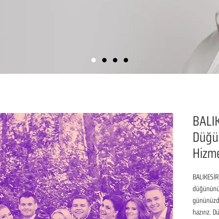
BALI
Düğün
Hizme
BALIKESİR
düğününüz 
gününüzde
hazırız. D