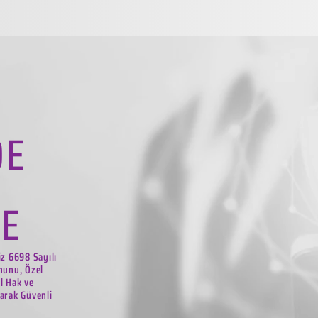
DE
LE
iz 6698 Sayılı
nunu, Özel
el Hak ve
arak Güvenli