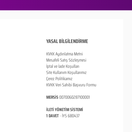
YASAL BİLGİLENDİRME
KVKK Aydınlatma Metni
Mesafeli Satış Sözleşmesi
İptal ve İade Koşulları
Site Kullanım Koşullarımız
Çerez Politikamız
KVKK Veri Sahibi Başvuru Formu
MERSİS
0070060287100001
İLETİ YÖNETİM SİSTEMİ
1 DAVET
- İ
YS 680437
ANKARA / TÜRKİYE