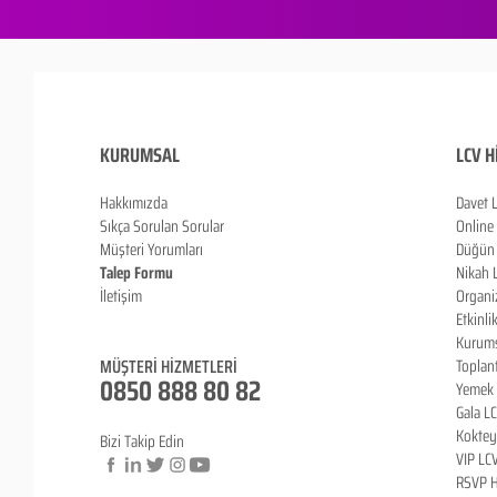
KURUMSAL
LCV H
Hakkımızda
Davet 
Sıkça Sorulan Sorula
r
Online
Müşteri Yorumları
Düğün 
Talep Formu
Nikah 
İletişim
Organi
Blog
Etkinli
Kurums
MÜŞTERİ HİZMETLERİ
Toplan
0850 888 80 82
Yemek 
Gala L
Koktey
Bizi Takip Edin
VIP LC
RSVP H