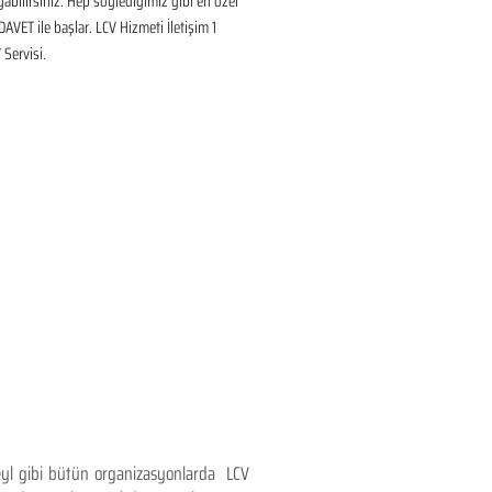
ayabilirsiniz. Hep söylediğimiz gibi en özel 
DAVET ile başlar. LCV Hizmeti İletişim 1 
Servisi.
teyl gibi bütün organizasyonlarda LCV