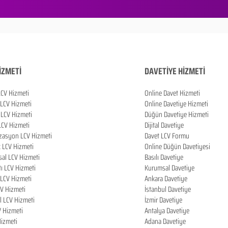
İZMETİ
DAVETİYE HİZMETİ
LCV Hizmeti
Online Davet Hizmeti
 LCV Hizmeti
Online Davetiye Hizmeti
LCV Hizmeti
Düğün Davetiye Hizmeti
LCV Hizmeti
Dijital Davetiye
zasyon LCV Hizmeti
Davet LCV Formu
k LCV Hizmeti
Online Düğün Davetiyesi
al LCV Hizmeti
Basılı Davetiye
tı LCV Hizmeti
Kurumsal Davetiye
LCV Hizmeti
Ankara Davetiye
CV Hizmeti
İstanbul Davetiye
l LCV Hizmeti
İzmir Davetiye
V Hizmeti
Antalya Davetiye
izmeti
Adana Davetiye