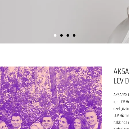
AKSA
LCV D
AKSARAY O
için LCV H
özel çözüm
LCV Hizmet
hakkında de