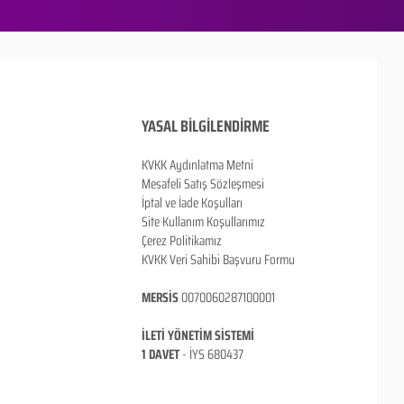
YASAL BİLGİLENDİRME
KVKK Aydınlatma Metni
Mesafeli Satış Sözleşmesi
İptal ve İade Koşulları
Site Kullanım Koşullarımız
Çerez Politikamız
KVKK Veri Sahibi Başvuru Formu
MERSİS
0070060287100001
İLETİ YÖNETİM SİSTEMİ
1 DAVET
- İ
YS 680437
ANKARA / TÜRKİYE