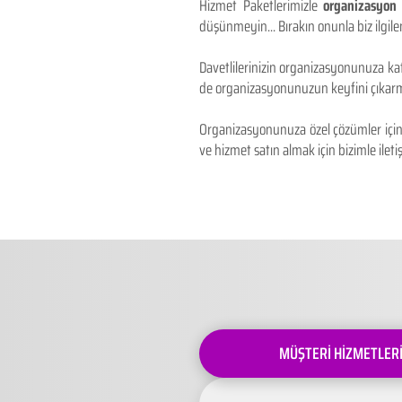
Hizmet Paketlerimizle
organizasyon 
düşünmeyin... Bırakın onunla biz ilgilen
Davetlilerinizin organizasyonunuza kat
de organizasyonunuzun keyfini çıkarm
Organizasyonunuza özel çözümler için 
ve hizmet satın almak için bizimle iletiş
MÜŞTERİ HİZMETLER