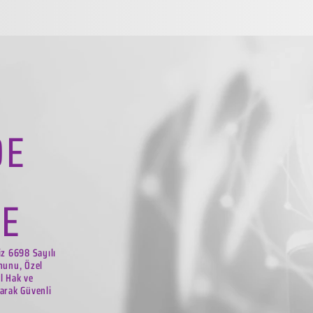
DE
LE
iz 6698 Sayılı
nunu, Özel
el Hak ve
arak Güvenli