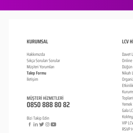
KURUMSAL
LCV H
Hakkımızda
Davet 
Sıkça Sorulan Sorula
r
Online
Müşteri Yorumları
Düğün 
Talep Formu
Nikah 
İletişim
Organi
Blog
Etkinli
Kurums
MÜŞTERİ HİZMETLERİ
Toplan
0850 888 80 82
Yemek 
Gala L
Koktey
Bizi Takip Edin
VIP LC
RSVP H