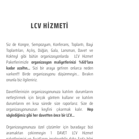
LCV HİZMETİ
Siz de Kongre, Sempozyum, Konferans, Toplantı, Bayi
Toplantıları, Açılış, Düğün, Gala, Lansman, Davet ve
Kokteyl gibi bütün organizasyonlarda LCV Hizmet
Paketlerimizle
organizasyon maliyetlerinizi %60'lara
kadar azaltın...
Sizi bir araya getiren onlarca neden
varken!!! Birde organizasyonu düşünmeyin... Bırakın
onunla biz ilgileniriz.
Davetlilerinizin organizasyonunuza katılım durumlarını
netleştirmek için birçok yöntem kullanır ve katılım
durumlarını en kısa sürede size raporlarız. Size de
organizasyonunuzun keyfini çıkarmak kalır.
Hep
söylediğimiz gibi her davetten önce bir LCV...
Organizasyonunuza özel çözümler için buradayız bizi
aramaktan çekinmeyin 1 DAVET LCV Hizmet
paketlerimizi ve fiyatlarını inceleyebilir daha fazla bilgi