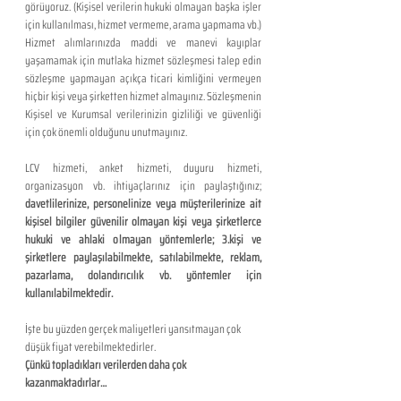
görüyoruz. (Kişisel verilerin hukuki olmayan başka işler 
için kullanılması, hizmet vermeme, arama yapmama vb.) 
Hizmet alımlarınızda maddi ve manevi kayıplar 
yaşamamak için mutlaka hizmet sözleşmesi talep edin 
sözleşme yapmayan açıkça ticari kimliğini vermeyen 
hiçbir kişi veya şirketten hizmet almayınız. Sözleşmenin 
Kişisel ve Kurumsal verilerinizin gizliliği ve güvenliği 
için çok önemli olduğunu unutmayınız.
LCV hizmeti, anket hizmeti, duyuru hizmeti, 
organizasyon vb. ihtiyaçlarınız için paylaştığınız; 
davetlilerinize, personelinize veya müşterilerinize ait 
kişisel bilgiler güvenilir olmayan kişi veya şirketlerce 
hukuki ve ahlaki olmayan yöntemlerle; 3.kişi ve 
şirketlere paylaşılabilmekte, satılabilmekte, reklam, 
pazarlama, dolandırıcılık vb. yöntemler için 
kullanılabilmektedir.
İşte bu yüzden gerçek maliyetleri yansıtmayan çok 
düşük fiyat verebilmektedirler.
Çünkü topladıkları verilerden daha çok 
kazanmaktadırlar…