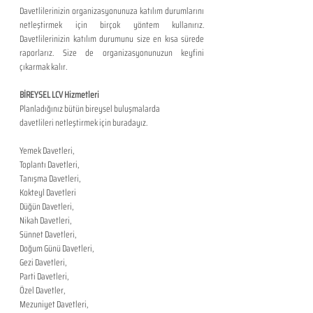
Davetlilerinizin organizasyonunuza katılım durumlarını 
netleştirmek için birçok yöntem kullanırız. 
Davetlilerinizin katılım durumunu size en kısa sürede 
raporlarız. Size de organizasyonunuzun keyfini 
çıkarmak kalır.  
BİREYSEL LCV Hizmetleri
Planladığınız bütün bireysel buluşmalarda 
davetlileri netleştirmek için buradayız.
​ 
Yemek Davetleri,
Toplantı Davetleri,
Tanışma Davetleri,
Kokteyl Davetleri
Düğün Davetleri,
Nikah Davetleri,
Sünnet Davetleri,
Doğum Günü Davetleri,
Gezi Davetleri,
Parti Davetleri,
Özel Davetler,
Mezuniyet Davetleri,