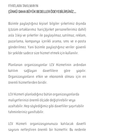
FİYATLARA TAKILMAYIN
ÇÜNKÜ DAHA BÜYÜK BEDELLER ÖDEYEBİLİRSİNİZ....
Bizimle paylaştığınız kişisel bilgiler şirketimiz dışında 
(çözüm ortaklarımız hariç)(şirket personellerimiz dahil) 
asla 3.kişi ve şirketler ile paylaşılmaz, satılmaz, reklam, 
pazarlama, kampanya içerikli arama, sms ve e-posta 
gönderilmez. Yani bizimle paylaştığınız veriler güvenli 
bir şekilde sadece size hizmet etmek için kullanılır. 
Planlanan organizasyonlar LCV Hizmetinin ardından 
katılım sağlayan davetlilere göre yapılır. 
Organizasyonların etkin ve ekonomik olması için en 
önemli hizmetlerden biridir.
LCV Hizmeti planladığınız bütün organizasyonlarda 
maliyetlerinizi önemli ölçüde değiştirebilir veya 
azaltabilir. Hep söylediğimiz gibi davetliler şaşırtabilir 
tahminleriniz yanıltabilir. 
LCV Hizmeti organizasyonunuza katılacak davetli 
sayısını netleştiren önemli bir hizmettir. Bu nedenle 