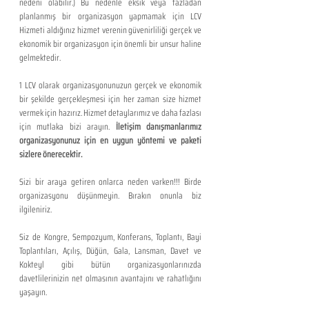
nedeni olabilir.) Bu nedenle eksik veya fazladan 
planlanmış bir organizasyon yapmamak için LCV 
Hizmeti aldığınız hizmet verenin güvenirliliği gerçek ve 
ekonomik bir organizasyon için önemli bir unsur haline 
gelmektedir.
1 LCV olarak organizasyonunuzun gerçek ve ekonomik 
bir şekilde gerçekleşmesi için her zaman size hizmet 
vermek için hazırız. Hizmet detaylarımız ve daha fazlası 
için mutlaka bizi arayın. 
İletişim danışmanlarımız 
organizasyonunuz için en uygun yöntemi ve paketi 
sizlere önerecektir.
Sizi bir araya getiren onlarca neden varken!!! Birde 
organizasyonu düşünmeyin. Bırakın onunla biz 
ilgileniriz.
Siz de Kongre, Sempozyum, Konferans, Toplantı, Bayi 
Toplantıları, Açılış, Düğün, Gala, Lansman, Davet ve 
Kokteyl gibi bütün organizasyonlarınızda 
davetlilerinizin net olmasının avantajını ve rahatlığını 
yaşayın.