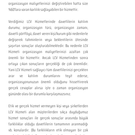
organizasyon maliyetlerinizi değiştirebilen hatta size 
%60'lara varan karlılık sağlayabilen bir hizmettir.
Verdiğimiz LCV Hizmetlerinde davetlilerin katılım 
durumu; organizasyon türü, organizasyon zamanı, 
davetli pörtföyü, davet veren kişi/kurum gibi nedenlerle 
değişerek tahminlerin veya beklentilerin ötesinde 
şaşırtan sonuçlar oluşturabilmektedir. Bu nedenle LCV 
Hizmeti organizasyon maliyetlerinizi azaltan çok 
önemli bir hizmettir. Ancak LCV Hizmetinden sonra 
ortaya çıkan sonuçların gerçekliği de çok önemlidir. 
Yani LCV Hizmeti sağlayıcı tüm davetlilerinizi gerçekten 
arar ve katılım durumlarını teyit ederse, 
organizasyonunuzun önemli olduğunu hissettirerek 
gerçek cevaplar alırsa işte o zaman organizasyon 
gününde olası bir durumla karşılaşmazsınız.
Etik ve gerçek hizmet vermeyen kişi veya şirketlerden 
LCV Hizmeti alan müşterilerden sıkça duyduğumuz 
hizmet sonuçları ile gerçek sonuçlar arasında büyük 
farklılıklar olduğu davetlilerin tamamının aranmadığı 
vb. konulardır. (Bu farklılıkların etik olmayan bir çok 