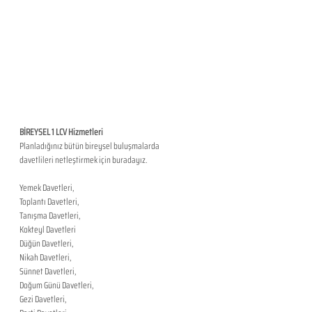
BİREYSEL 1 LCV Hizmetleri
Planladığınız bütün bireysel buluşmalarda 
davetlileri netleştirmek için buradayız.
Yemek Davetleri,
Toplantı Davetleri,
Tanışma Davetleri,
Kokteyl Davetleri
Düğün Davetleri,
Nikah Davetleri,
Sünnet Davetleri,
Doğum Günü Davetleri,
Gezi Davetleri,