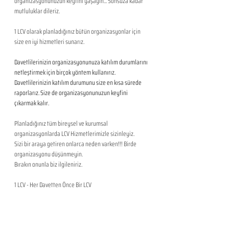
organizasyonunuzun keyfini yaşayın... Sonsuza kadar 
mutluluklar dileriz.
1 LCV olarak planladığınız bütün organizasyonlar için 
size en iyi hizmetleri sunarız.
Davetlilerinizin organizasyonunuza katılım durumlarını 
netleştirmek için birçok yöntem kullanırız. 
Davetlilerinizin katılım durumunu size en kısa sürede 
raporlarız. Size de organizasyonunuzun keyfini 
çıkarmak kalır. 
Planladığınız tüm bireysel ve kurumsal 
organizasyonlarda LCV Hizmetlerimizle sizinleyiz. 
Sizi bir araya getiren onlarca neden varken!!! Birde 
organizasyonu düşünmeyin. 
Bırakın onunla biz ilgileniriz.
1 LCV - Her Davetten Önce Bir LCV