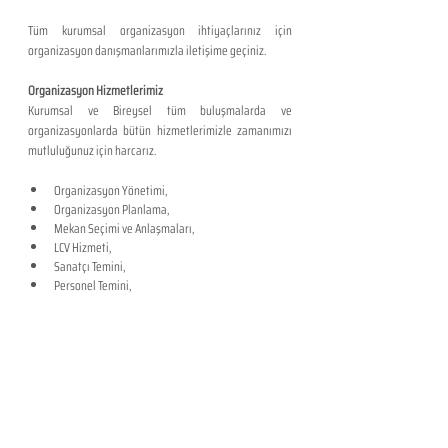
Tüm kurumsal organizasyon ihtiyaçlarınız için 
organizasyon danışmanlarımızla iletişime geçiniz.
Organizasyon Hizmetlerimiz
Kurumsal ve Bireysel tüm buluşmalarda ve 
organizasyonlarda bütün hizmetlerimizle zamanımızı 
mutluluğunuz için harcarız.
Organizasyon Yönetimi,
Organizasyon Planlama,
Mekan Seçimi ve Anlaşmaları,
LCV Hizmeti,
Sanatçı Temini,
Personel Temini,
Transfer Hizmeti,
Prodüksiyon Hizmeti,
Duyuru Hizmeti,
Anket Hizmeti,
Reklam Hizmeti,
Davetiye Kargolama,
Tüm organizasyon ihtiyaçlarınız için organizasyon 